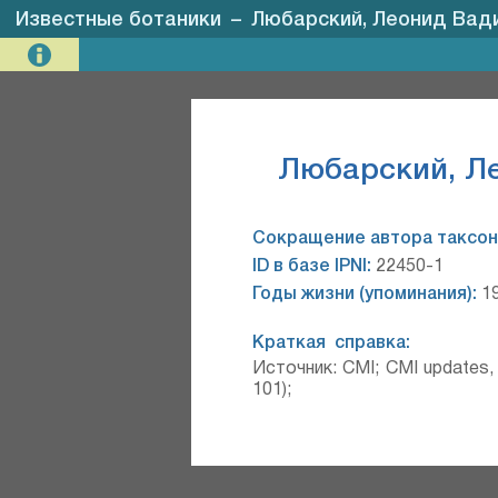
Известные ботаники
–
Любарский, Леонид Вадим
Любарский, Ле
Сокращение автора таксон
ID в базе IPNI:
22450-1
Годы жизни (упоминания):
19
Краткая справка:
Источник: CMI; CMI updates, 2
101);