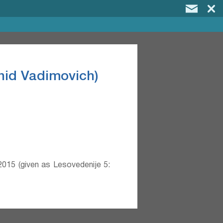
id Vadimovich)
2015 (given as Lesovedenije 5: