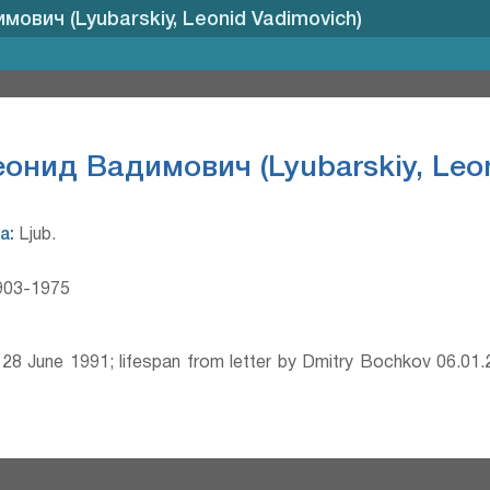
ович (Lyubarskiy, Leonid Vadimovich)
онид Вадимович (Lyubarskiy, Leon
а:
Ljub.
03-1975
8 June 1991; lifespan from letter by Dmitry Bochkov 06.01.