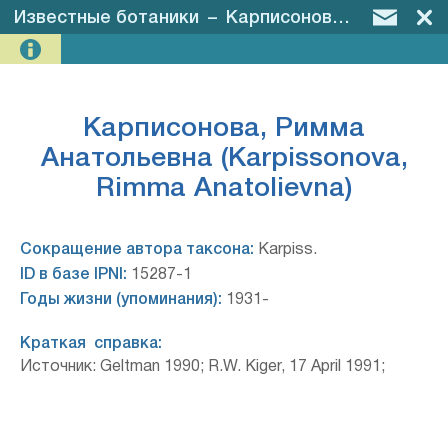
Известные ботаники
–
Карписонова, Римма Анатольевна (Karpissonova, Rimma Anatolievna)
Карписонова, Римма
Анатольевна (Karpissonova,
Rimma Anatolievna)
Сокращение автора таксона:
Karpiss.
ID в базе IPNI:
15287-1
Годы жизни (упоминания):
1931-
Краткая справка:
Источник: Geltman 1990; R.W. Kiger, 17 April 1991;