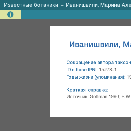
Известные ботаники
–
Иванишвили, Марина Алекс
Иванишвили, Мар
Сокращение автора таксон
ID в базе IPNI:
15278-1
Годы жизни (упоминания):
19
Краткая справка:
Источник: Geltman 1990; R.W. K