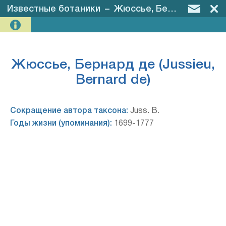
Известные ботаники
–
Жюссье, Бернард де (Jussieu, Bernard de)
Жюссье, Бернард де (Jussieu,
Bernard de)
Сокращение автора таксона:
Juss. B.
Годы жизни (упоминания):
1699-1777